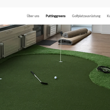
Über uns
Puttinggreens
Golfplatzausrüstung
Ku