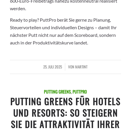
600‑Euro-Freibetrags nahezu kostenneutral realisiert
werden.
Ready to play? PuttPro berät Sie gerne zu Planung,
Steuervorteilen und individuellen Designs – damit Ihr
nächster Putt nicht nur auf dem Scoreboard, sondern
auch in der Produktivitätskurve landet.
25. JULI 2025
VON
MARTINT
/
PUTTING GREENS
,
PUTTPRO
PUTTING GREENS FÜR HOTELS
UND RESORTS: SO STEIGERN
SIE DIE ATTRAKTIVITÄT IHRER