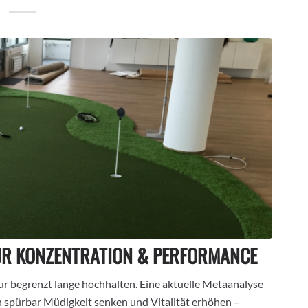
ÜR KONZENTRATION & PERFORMANCE
r begrenzt lange hochhalten. Eine aktuelle Metaanalyse
 spürbar Müdigkeit senken und Vitalität erhöhen –