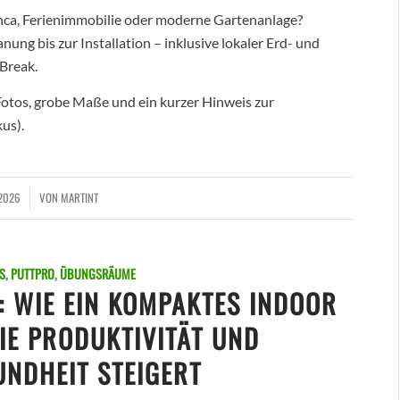
Finca, Ferienimmobilie oder moderne Gartenanlage?
anung bis zur Installation – inklusive lokaler Erd- und
Break.
 Fotos, grobe Maße und ein kurzer Hinweis zur
us).
 2026
VON
MARTINT
S
,
PUTTPRO
,
ÜBUNGSRÄUME
: WIE EIN KOMPAKTES INDOOR
IE PRODUKTIVITÄT UND
NDHEIT STEIGERT