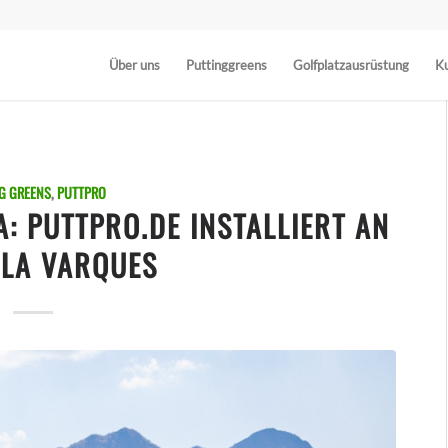
Über uns
Puttinggreens
Golfplatzausrüstung
Ku
G GREENS
,
PUTTPRO
: PUTTPRO.DE INSTALLIERT AN
ALA VARQUES