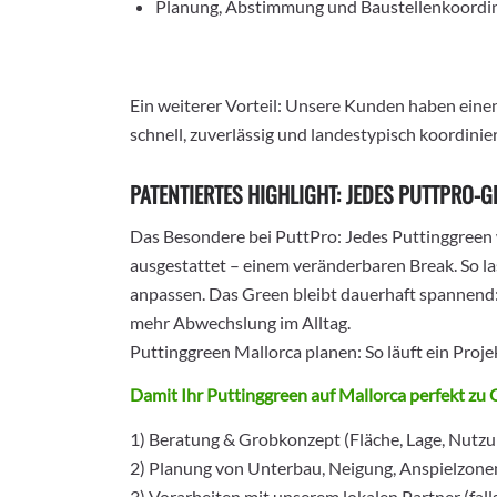
Planung, Abstimmung und Baustellenkoordi
Ein weiterer Vorteil: Unsere Kunden haben eine
schnell, zuverlässig und landestypisch koordinier
PATENTIERTES HIGHLIGHT: JEDES PUTTPRO-
Das Besondere bei PuttPro: Jedes Puttinggreen
ausgestattet – einem veränderbaren Break. So la
anpassen. Das Green bleibt dauerhaft spannend:
mehr Abwechslung im Alltag.
Puttinggreen Mallorca planen: So läuft ein Proje
Damit Ihr Puttinggreen auf Mallorca perfekt zu 
1) Beratung & Grobkonzept (Fläche, Lage, Nut
2) Planung von Unterbau, Neigung, Anspielzone
3) Vorarbeiten mit unserem lokalen Partner (falls