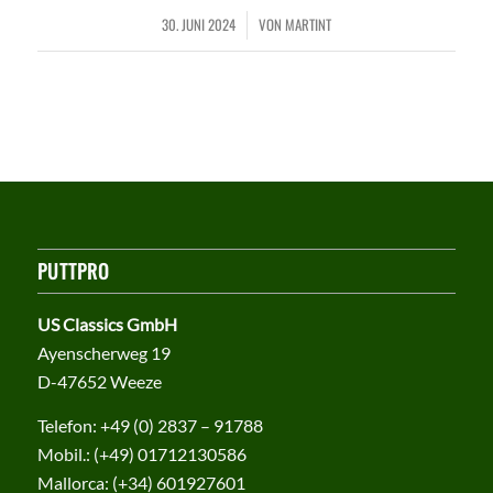
30. JUNI 2024
VON
MARTINT
/
PUTTPRO
US Classics GmbH
Ayenscherweg 19
D-47652 Weeze
Telefon:
+49 (0) 2837 – 91788
Mobil.:
(+49) 01712130586
Mallorca:
(+34) 601927601